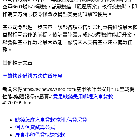
空軍6601號F-16戰機，該戰機自「鳳凰專案」執行交機時，即
作為美方時限技令修改及構型變更測試驗證使用。
空軍司令部進一步表示，該部各項軍售計畫均秉持維護最大權
益與相互合作的前提，依計畫陸續完成F-16型機性能提升案，
以發揮空軍作戰之最大效能，籲請國人支持空軍建軍備戰任
務。
其他推薦文章
高雄快速借錢方法信貸年息
新聞來源https://tw.news.yahoo.com/空軍依計畫提升f-16型戰機
性能-媒體報導非屬實-1
意思缺錢急用哪裡汽車貸款
42700399.html
缺錢怎麼汽車貸款?彰化信貸房貸
個人信貸試算公式
屏東小額借貸快速撥款