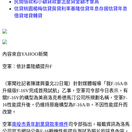
民間借款和小額貸款要怎麼貸金額才會高
信貸桃園楊梅信貸房貸利率基隆信貸年息存摺信貸年息
借貸增貸轉貸
內容來自YAHOO新聞
空軍：依計畫陸續提升F
（軍聞社記者陳建興臺北22日電）針對媒體報導「我F-16A/B
升級版F-16V完成首飛試航」乙事，空軍司令部今日表示，有
關F-16V的構型為美商洛克希德馬汀公司所規劃名稱，空軍F-
16性能提升後，仍維持原廠構型為F-16A/B，不因性能提升而
改變。
空軍
南投市青年創業貸款率條件
司令部指出，報載資訊為洛馬
公司官方網站公告F-16戰機性能提升測試及照片的訊息內容，